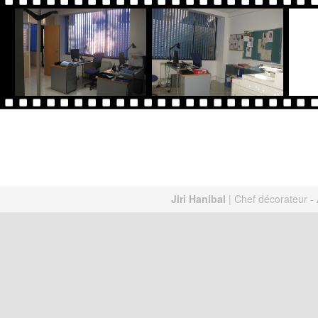
Jiri Hanibal
| Chef décorateur - A