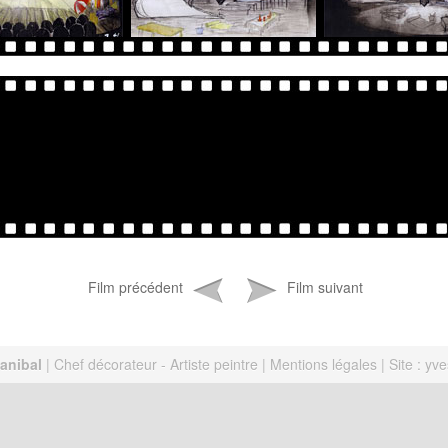
Film précédent
Film suivant
Hanibal
| Chef décorateur - Artiste peintre |
Mentions légales
| Site :
yv