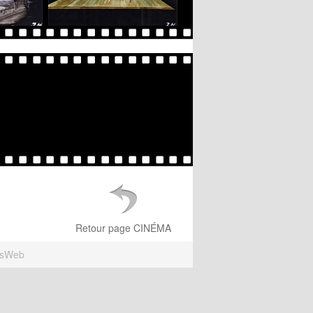
Retour page CINÉMA
esWeb